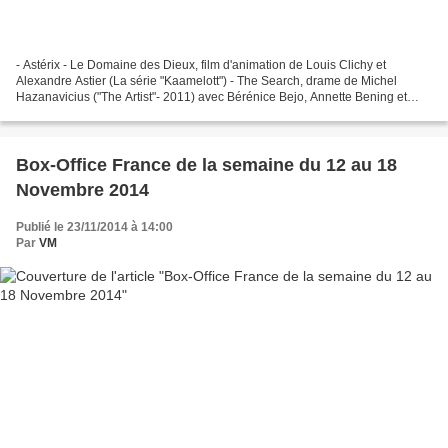
- Astérix - Le Domaine des Dieux, film d'animation de Louis Clichy et
Alexandre Astier (La série "Kaamelott") - The Search, drame de Michel
Hazanavicius ("The Artist"- 2011) avec Bérénice Bejo, Annette Bening et
Maxim Emelianov . - Night Call, thriller...
Box-Office France de la semaine du 12 au 18
Novembre 2014
Publié le 23/11/2014 à 14:00
Par
VM