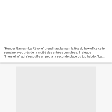
"Hunger Games - La Révolte" prend haut la main la tête du box-office cette
semaine avec près de la moitié des entrées cumulées. Il relègue
"Interstellar" qui s'essouffle un peu à la seconde place du top hebdo. "La
prochaine fois je viserai le coeur" complète...