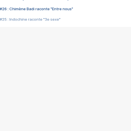
#26 : Chimène Badi raconte "Entre nous"
#25 : Indochine raconte "3e sexe"
#24 : Zaho raconte "C'est chelou"
#23 : Patrick Bruel raconte "Au café des délices"
#22 : Kyo raconte "Le chemin"
#21 : Nolwenn Leroy raconte "Cassé"
#20 : Patrick Hernandez raconte "Born to be alive"
#19 : Lorie raconte "Près de moi"
#18 : Michael Jones raconte "A nos actes manqués" (avec Jean-Jacque
#17 : Khaled raconte "Aïcha"
#16 : Corneille raconte "Parce qu'on vient de loin"
#15 : Indochine raconte "L'aventurier"