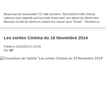
Beaucoup de nouveautés CD cette semaine. Tout d'abord notre Johnny
national nous rappelle qu'il est resté vivant avec son album du même nom.
Maurane en fait de même en sortant son nouvel opus "Ouvre" . Pendant ce
temps Calogero, Grand Corps Malade, James...
Les sorties Cinéma du 19 Novembre 2014
Publié le 18/11/2014 à 19:00
Par
OP