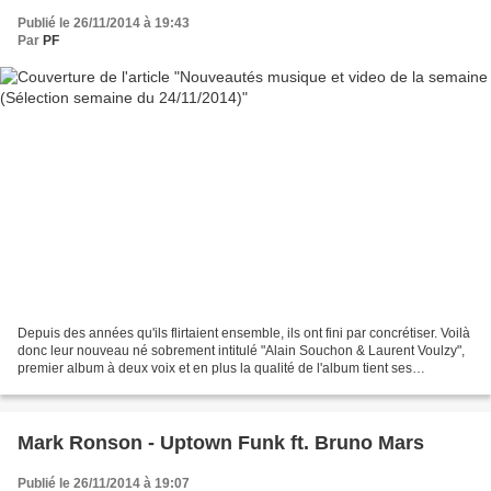
Publié le 26/11/2014 à 19:43
Par
PF
Depuis des années qu'ils flirtaient ensemble, ils ont fini par concrétiser. Voilà
donc leur nouveau né sobrement intitulé "Alain Souchon & Laurent Voulzy",
premier album à deux voix et en plus la qualité de l'album tient ses
promesses. Nous avons également...
Mark Ronson - Uptown Funk ft. Bruno Mars
Publié le 26/11/2014 à 19:07