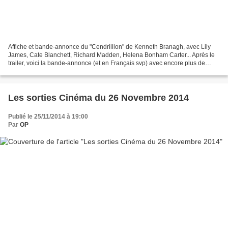
Affiche et bande-annonce du "Cendrilllon" de Kenneth Branagh, avec Lily
James, Cate Blanchett, Richard Madden, Helena Bonham Carter... Après le
trailer, voici la bande-annonce (et en Français svp) avec encore plus de
grosses bébêtes dedans. Sortie cinéma...
Les sorties Cinéma du 26 Novembre 2014
Publié le 25/11/2014 à 19:00
Par
OP