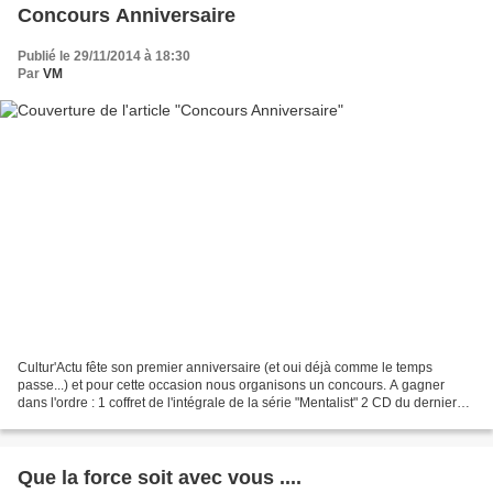
Concours Anniversaire
Publié le 29/11/2014 à 18:30
Par
VM
Cultur'Actu fête son premier anniversaire (et oui déjà comme le temps
passe...) et pour cette occasion nous organisons un concours. A gagner
dans l'ordre : 1 coffret de l'intégrale de la série "Mentalist" 2 CD du dernier
album de Pink Floyd "Endless River"...
Que la force soit avec vous ....